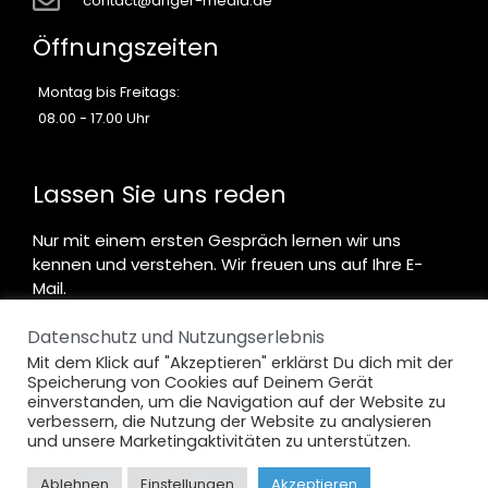
contact@anger-media.de
Öffnungszeiten
Montag bis Freitags:
08.00 - 17.00 Uhr
Lassen Sie uns reden
Nur mit einem ersten Gespräch lernen wir uns
kennen und verstehen. Wir freuen uns auf Ihre E-
Mail.
Datenschutz und Nutzungserlebnis
Kontakt aufnehmen
Mit dem Klick auf "Akzeptieren" erklärst Du dich mit der
Speicherung von Cookies auf Deinem Gerät
einverstanden, um die Navigation auf der Website zu
verbessern, die Nutzung der Website zu analysieren
und unsere Marketingaktivitäten zu unterstützen.
© 2024 Anger-Media | Alle Rechte vorbehalten
Ablehnen
Einstellungen
Akzeptieren